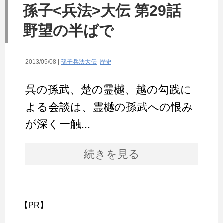
孫子<兵法>大伝 第29話
野望の半ばで
2013/05/08 |
孫子兵法大伝
歴史
呉の孫武、楚の霊樾、越の勾践に
よる会談は、霊樾の孫武への恨み
が深く一触...
続きを見る
【PR】