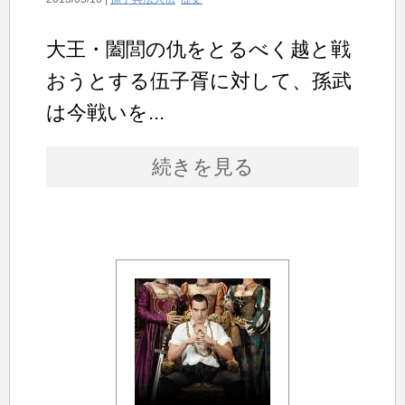
大王・闔閭の仇をとるべく越と戦
おうとする伍子胥に対して、孫武
は今戦いを...
続きを見る