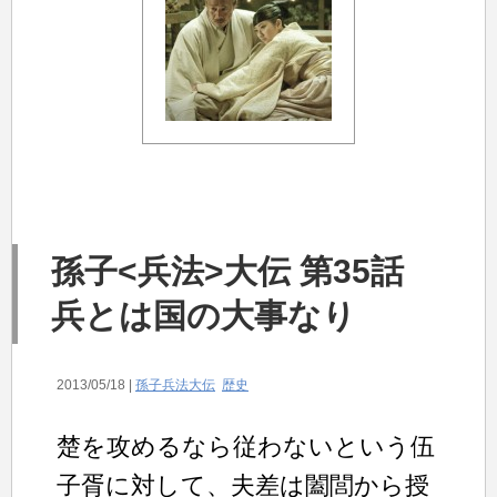
孫子<兵法>大伝 第35話
兵とは国の大事なり
2013/05/18 |
孫子兵法大伝
歴史
楚を攻めるなら従わないという伍
子胥に対して、夫差は闔閭から授