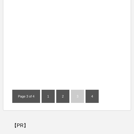
Page 3 of 4
1
2
3
4
【PR】