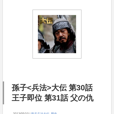
孫子<兵法>大伝 第30話
王子即位 第31話 父の仇
2013/05/10 |
孫子兵法大伝
歴史