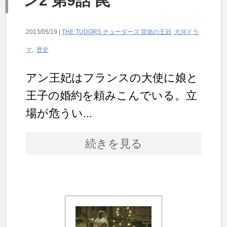
ン2 第9話 罠
2013/05/19 |
THE TUDORS チューダーズ 背徳の王冠
大河ドラ
マ
,
歴史
アン王妃はフランスの大使に娘と
王子の婚約を頼みこんでいる。立
場が危うい...
続きを見る