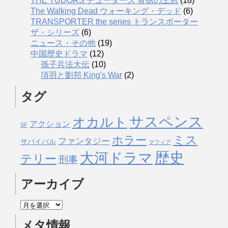
THE TUDORS チューダーズ 背徳の王冠
(18)
The Walking Dead ウォーキング・デッド
(6)
TRANSPORTER the series トランスポーター
ザ・シリーズ
(6)
ニュース・その他
(19)
中国歴史ドラマ
(12)
孫子兵法大伝
(10)
項羽と劉邦 King's War
(2)
タグ
サスペンス
オカルト
アクション
SF
ミス
ホラー
ファンタジー
サバイバル
マフィア
歴史
大河ドラマ
テリー
刑事
アーカイブ
メタ情報