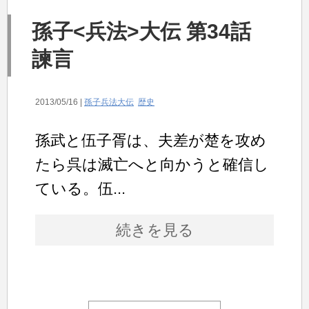
孫子<兵法>大伝 第34話
諫言
2013/05/16 |
孫子兵法大伝
歴史
孫武と伍子胥は、夫差が楚を攻め
たら呉は滅亡へと向かうと確信し
ている。伍...
続きを見る