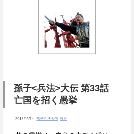
孫子<兵法>大伝 第33話
亡国を招く愚挙
2013/05/14 |
孫子兵法大伝
歴史