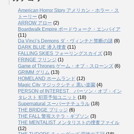
American Horror Story アメリカン・ホラー・ス
トーリー
(14)
ARROW アロー
(2)
Boardwalk Empire ボードウォーク・エンパイア
(11)
Da Vinci’s Demons ダ・ヴィンチと禁断の謎
(8)
DARK BLUE 潜入捜査
(11)
FALLING SKIES フォーリングスカイズ
(10)
FRINGE フリンジ
(1)
Game of Thrones ゲーム・オブ・スローンズ
(6)
GRIMM グリム
(13)
HOMELAND ホームランド
(12)
Magic City マジックシティ 黒い楽園
(4)
PERSON of INTEREST パーソン・オブ・イン
タレスト 犯罪予知ユニット
(18)
Supernatural スーパーナチュラル
(18)
THE BRIDGE ブリッジ
(6)
THE FALL 警視ステラ・ギブソン
(3)
THE MENTALIST メンタリストの捜査ファイル
(12)