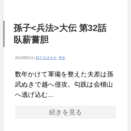
孫子<兵法>大伝 第32話
臥薪嘗胆
2013/05/13 |
孫子兵法大伝
歴史
数年かけて軍備を整えた夫差は孫
武ぬきで越へ侵攻。勾践は会稽山
へ逃げ込む...
続きを見る