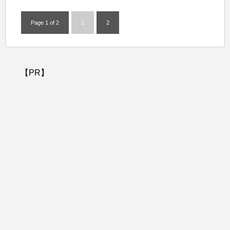
Page 1 of 2
1
2
【PR】