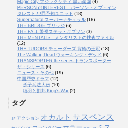
Magic City マジックシティ 黒い楽園
(4)
PERSON of INTEREST パーソン・オブ・イン
タレスト 犯罪予知ユニット
(18)
Supernatural スーパーナチュラル
(18)
THE BRIDGE ブリッジ
(6)
THE FALL 警視ステラ・ギブソン
(3)
THE MENTALIST メンタリストの捜査ファイル
(12)
THE TUDORS チューダーズ 背徳の王冠
(18)
The Walking Dead ウォーキング・デッド
(6)
TRANSPORTER the series トランスポーター
ザ・シリーズ
(6)
ニュース・その他
(19)
中国歴史ドラマ
(12)
孫子兵法大伝
(10)
項羽と劉邦 King's War
(2)
タグ
サスペンス
オカルト
アクション
SF
ミス
ホラー
ファンタジー