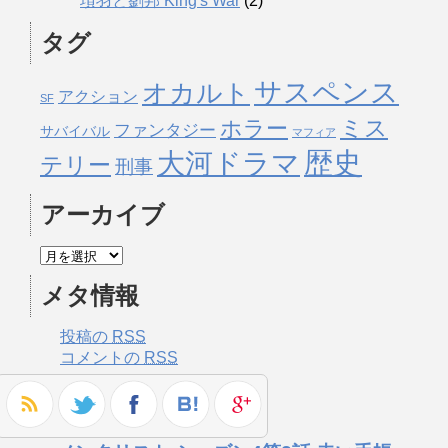
項羽と劉邦 King's War
(2)
タグ
サスペンス
オカルト
アクション
SF
ミス
ホラー
ファンタジー
サバイバル
マフィア
歴史
大河ドラマ
テリー
刑事
アーカイブ
メタ情報
投稿の
RSS
コメントの
RSS