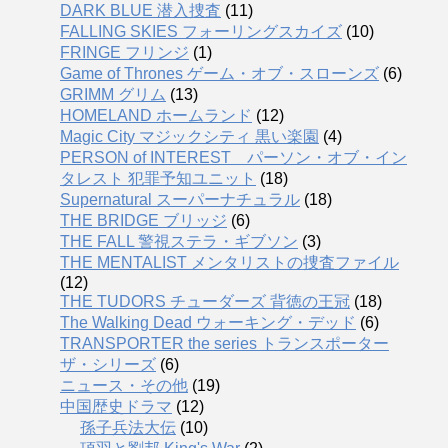
DARK BLUE 潜入捜査
(11)
FALLING SKIES フォーリングスカイズ
(10)
FRINGE フリンジ
(1)
Game of Thrones ゲーム・オブ・スローンズ
(6)
GRIMM グリム
(13)
HOMELAND ホームランド
(12)
Magic City マジックシティ 黒い楽園
(4)
PERSON of INTEREST パーソン・オブ・イン
タレスト 犯罪予知ユニット
(18)
Supernatural スーパーナチュラル
(18)
THE BRIDGE ブリッジ
(6)
THE FALL 警視ステラ・ギブソン
(3)
THE MENTALIST メンタリストの捜査ファイル
(12)
THE TUDORS チューダーズ 背徳の王冠
(18)
The Walking Dead ウォーキング・デッド
(6)
TRANSPORTER the series トランスポーター
ザ・シリーズ
(6)
ニュース・その他
(19)
中国歴史ドラマ
(12)
孫子兵法大伝
(10)