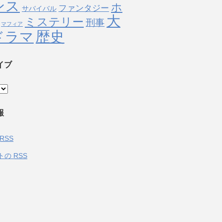
ンス
ホ
ファンタジー
サバイバル
大
ミステリー
刑事
マフィア
歴史
ドラマ
イブ
報
RSS
トの
RSS