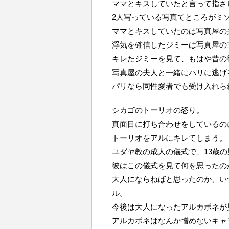
ママとキスしていたと言って指さ
2人写っている写真てところがミ
ママとキスしていたのは写真屋の
浮気を確信したジミーは写真屋の
キレたジミーを見て、もはや昔の
写真屋の夫人と一緒にパリに逃げ
パリなら同性愛者でも受け入れら
シカゴのトーリオの怒り。
真面目に打ち合わせをしているの
トーリオをアルにキレてしまう。
ユダヤ教の成人の儀式で、13歳
彼はこの儀式を見て何を思ったの
大人にならねばと思ったのか、い
ル。
今後は大人になったアルカポネが
アルカポネはなんか憎めないキャ