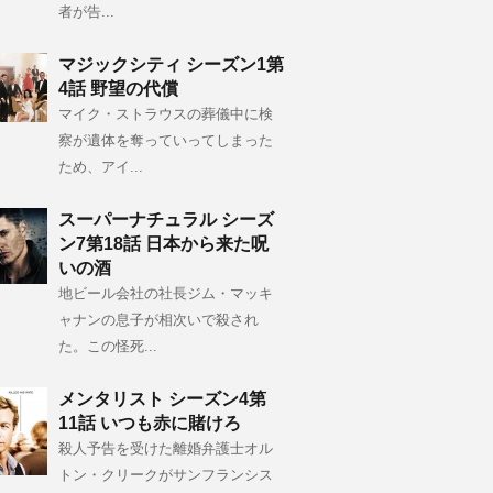
者が告...
マジックシティ シーズン1第
4話 野望の代償
マイク・ストラウスの葬儀中に検
察が遺体を奪っていってしまった
ため、アイ...
スーパーナチュラル シーズ
ン7第18話 日本から来た呪
いの酒
地ビール会社の社長ジム・マッキ
ャナンの息子が相次いで殺され
た。この怪死...
メンタリスト シーズン4第
11話 いつも赤に賭けろ
殺人予告を受けた離婚弁護士オル
トン・クリークがサンフランシス