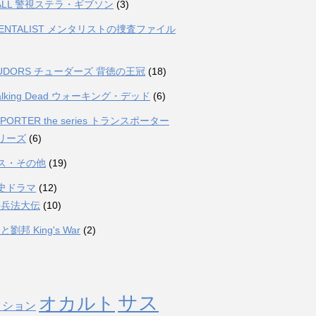
FALL 警視ステラ・ギブソン
(3)
MENTALIST メンタリストの捜査ファイル
TUDORS チューダーズ 背徳の王冠
(18)
Walking Dead ウォーキング・デッド
(6)
PORTER the series トランスポーター
リーズ
(6)
ス・その他
(19)
史ドラマ
(12)
子兵法大伝
(10)
劉邦 King's War
(2)
サス
オカルト
クション