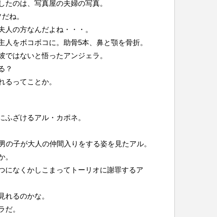
したのは、写真屋の夫婦の写真。
ソだね。
夫人の方なんだよね・・・。
主人をボコボコに。助骨5本、鼻と顎を骨折。
彼ではないと悟ったアンジェラ。
る？
れるってことか。
にふざけるアル・カポネ。
の男の子が大人の仲間入りをする姿を見たアル。
か。
つになくかしこまってトーリオに謝罪するア
見れるのかな。
ラだ。