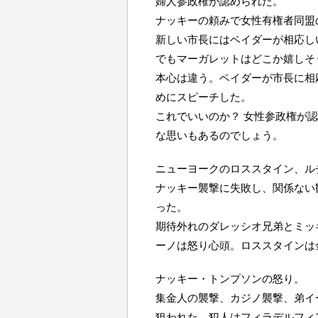
婦人参政権が認められた。
ナッキーの頼みで女性有権者同盟
新しい市長にはベイダーが相応し
でもマーガレットはどこか嬉しそ
本心は違う。ベイダーが市長に相
めにスピーチした。
これでいいのか？ 女性参政権が
な思いもあるのでしょう。
ニューヨークのロススタイン、ル
ナッキー襲撃に失敗し、関係ない
った。
期待外れのダレッシオ兄弟とミッ
ーノは怒り心頭。ロススタインは
ナッキー・トンプソンの怒り。
集金人の襲撃、カジノ襲撃、弟イ
狙われた。犯人はフィラデルフィ