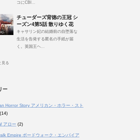
コにCBI...
チューダーズ背徳の王冠 シ
ーズン4第5話 散りゆく花
キャサリン妃の結婚前の自堕落な
生活を告発する匿名の手紙が届
く。英国王ヘ...
と見る
リー
can Horror Story アメリカン・ホラー・スト
(14)
W アロー
(2)
dwalk Empire ボードウォーク・エンパイア