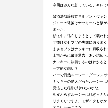
今回はみんな怒っている、キレて
禁酒法取締役官ネルソン・ヴァン
ジミーの逮捕はナッキーへと繋が
まった。
移送中に逃亡しようとして襲われ
間抜けなセブソの失態に怒りまく
まぁセブソはナッキーに買収され
上司からは最後通告、追い詰めら
ナッキーに執着するのはわかると
一方的な想い？
バーで偶然ルーシー・ダージンガ
ナッキーの愛人だったルーシーは
見逃した8話で別れたのかな。
相変わらずルーシーは脱ぎっぷり
リまくりですよ。モザイクもかか
エロいわーこの女。