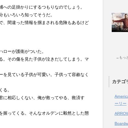
捕への足掛かりにするつもりなのでしょう。
分もいろいろ知ってそうだ。
で、間違った情報を掴まされる危険もあるけど
ハローが護衛がついた。
→もっ
る。その傷を見た子供が泣きだしてしまう。マ
ーを見ている子供が可愛い。子供って容赦なく
カテゴ
くる。
Ameri
君に相応しくない、俺が救ってやる、救済す
ーリー
を握ってくる。そんなオルデンに毅然とした態
ARRO
Boar