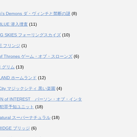
inci’s Demons ダ・ヴィンチと禁断の謎
(8)
 BLUE 潜入捜査
(11)
ING SKIES フォーリングスカイズ
(10)
GE フリンジ
(1)
 of Thrones ゲーム・オブ・スローンズ
(6)
M グリム
(13)
LAND ホームランド
(12)
c City マジックシティ 黒い楽園
(4)
ON of INTEREST パーソン・オブ・インタ
 犯罪予知ユニット
(18)
rnatural スーパーナチュラル
(18)
BRIDGE ブリッジ
(6)