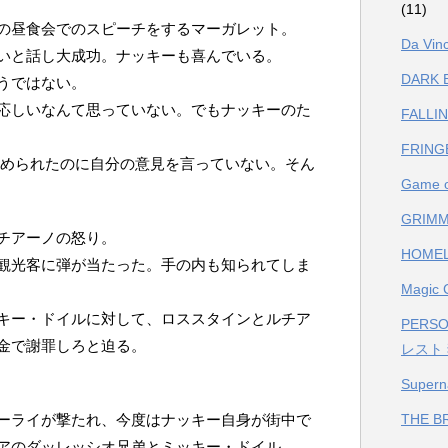
(11)
の昼食会でのスピーチをするマーガレット。
Da V
いと話し大成功。ナッキーも喜んでいる。
DARK
うではない。
応しいなんて思っていない。でもナッキーのた
FALL
FRIN
認められたのに自分の意見を言っていない。そん
Game
GRIM
チアーノの怒り。
HOME
観光客に弾が当たった。手の内も知られてしま
Magi
キー・ドイルに対して、ロススタインとルチア
PERS
金で謝罪しろと迫る。
レスト
Supe
ーライが撃たれ、今度はナッキー自身が街中で
THE 
アのダッレッシオ兄弟とミッキー・ドイル。