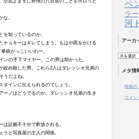
、空気よまずに野球の八百長のことをポロっと
ペ
ラー
かな。
河
とを知っているのか。
アーカ
たチョキーはキレてしまう。もはや罠をかける
丁拳銃かっこいいわー。
タインの手下マイヤー。この男は助かった。
が絞め殺した男。これら2人はダレッシオ兄弟の
メタ情
はそうだよね。
スタインに伝えられるのでしょう。
投稿の
アーノはどうでるのか。ダレッシオ兄弟の生き
コメン
ーは証拠不十分で釈放される。
ェラと写真屋の主人の関係。