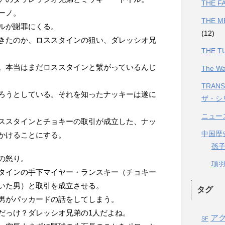
THE 
ーノ。
THE 
ルが謝罪にくる。
(12)
きたのか、ロススタインの狙い、ダレッシオ兄
THE 
。本当はまだロススタインと繋がっているんじ
The 
TRANS
ろうとしている。それを知ったナッキーは遂に
ザ・シ
ニュー
ススタインとチョキーの取引が成立した、ナッ
中国歴
かけることにする。
孫
の怒り。
項羽と
タインの手下マイヤー・ランスキー（チョキー
いた男）と取引を成立させる。
タグ
男がパッカードの話をしてしまう。
だっけ？ダレッシオ兄弟の1人だよね。
ア
SF