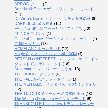
ARROW アロー
(2)
Boardwalk Empire ボードウォーク・エンパイア
(11)
Da Vinci’s Demons ダ・ヴィンチと禁断の謎
(8)
DARK BLUE 潜入捜査
(11)
FALLING SKIES フォーリングスカイズ
(10)
FRINGE フリンジ
(1)
Game of Thrones ゲーム・オブ・スローンズ
(6)
GRIMM グリム
(13)
HOMELAND ホームランド
(12)
Magic City マジックシティ 黒い楽園
(4)
PERSON of INTEREST パーソン・オブ・イン
タレスト 犯罪予知ユニット
(18)
Supernatural スーパーナチュラル
(18)
THE BRIDGE ブリッジ
(6)
THE FALL 警視ステラ・ギブソン
(3)
THE MENTALIST メンタリストの捜査ファイル
(12)
THE TUDORS チューダーズ 背徳の王冠
(18)
The Walking Dead ウォーキング・デッド
(6)
TRANSPORTER the series トランスポーター