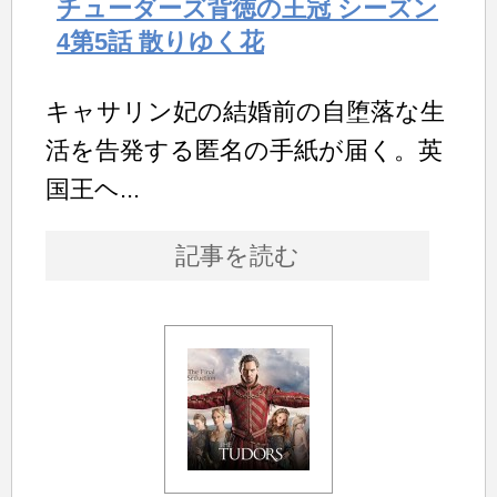
チューダーズ背徳の王冠 シーズン
4第5話 散りゆく花
キャサリン妃の結婚前の自堕落な生
活を告発する匿名の手紙が届く。英
国王ヘ...
記事を読む