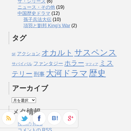
ザ・シリーズ
(6)
ニュース・その他
(19)
中国歴史ドラマ
(12)
孫子兵法大伝
(10)
項羽と劉邦 King's War
(2)
タグ
サスペンス
オカルト
アクション
SF
ミス
ホラー
ファンタジー
サバイバル
マフィア
歴史
大河ドラマ
テリー
刑事
アーカイブ
メタ情報
投稿の
RSS
コメントの
RSS