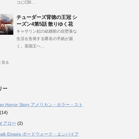
コにCBI...
チューダーズ背徳の王冠 シ
ーズン4第5話 散りゆく花
キャサリン妃の結婚前の自堕落な
生活を告発する匿名の手紙が届
く。英国王ヘ...
と見る
リー
can Horror Story アメリカン・ホラー・スト
(14)
W アロー
(2)
dwalk Empire ボードウォーク・エンパイア