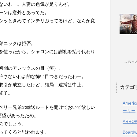
ないわー。人妻の色気が足りんぞ。
ーンは意外とあってた。
シッときめてインテリぶってるけど、なんか変
弟ニックは拒否。
を使ったから。シャロンには謝礼を払う代わり
→もっ
瞬間のアレックスの目（笑）。
許さないわよ的な怖い目つきだったわー。
取引が成立したけど、結局、逮捕は中止。
カテゴ
終了。
Ameri
ペリー兄弟の輸送ルートを開けておいて欲しい
ーリー
要望があったため。
ARRO
のでしょう。
ってくると思われます。
Boar