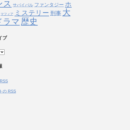
ンス
ホ
ファンタジー
サバイバル
大
ミステリー
刑事
マフィア
歴史
ドラマ
イブ
報
RSS
トの
RSS