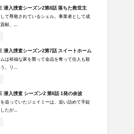
LUE 潜入捜査シーズン2第8話 落ちた救世主
として尊敬されているシェル。事業者として成
献、...
LUE 潜入捜査シーズン2第7話 スイートホーム
ームは裕福な家を襲って金品を奪って住人も殺
。リ...
UE 潜入捜査 シーズン2 第6話 1発の余波
トを追っていたジェイミーは、追い詰めて手錠
たが...