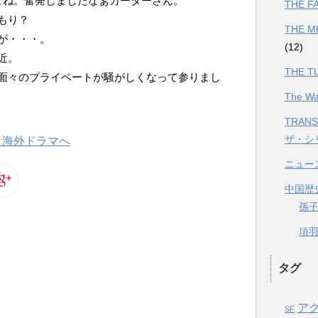
よね。奮発しましたなぁカーターさん。
THE 
もり？
THE 
が・・・。
(12)
近。
THE 
面々のプライベートが騒がしくなって参りまし
The 
TRANS
ザ・シ
ニュー
中国歴
孫
項羽と
タグ
ア
SF