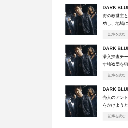
DARK B
街の救世主
功し、地域に貢
記事を読む
DARK B
潜入捜査チ
す強盗団を狙う
記事を読む
DARK BL
売人のアン
をかけようとし
記事を読む