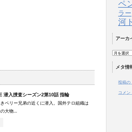
ペ
ラー
河
アーカ
メタ情
投稿の
コメン
UE 潜入捜査シーズン2第10話 指輪
続きペリー兄弟の近くに潜入。国外テロ組織は
大物...