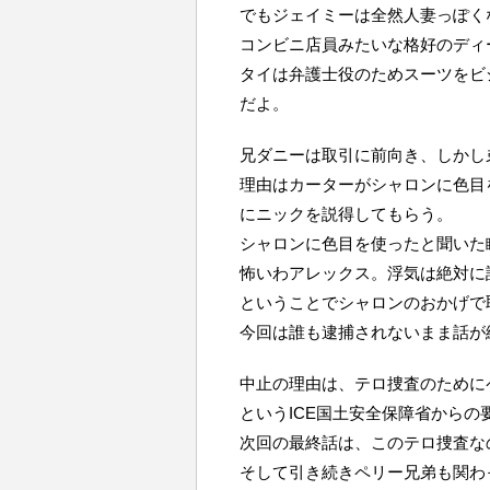
でもジェイミーは全然人妻っぽく
コンビニ店員みたいな格好のディ
タイは弁護士役のためスーツをビ
だよ。
兄ダニーは取引に前向き、しかし
理由はカーターがシャロンに色目
にニックを説得してもらう。
シャロンに色目を使ったと聞いた
怖いわアレックス。浮気は絶対に
ということでシャロンのおかげで
今回は誰も逮捕されないまま話が
中止の理由は、テロ捜査のために
というICE国土安全保障省からの
次回の最終話は、このテロ捜査な
そして引き続きペリー兄弟も関わ