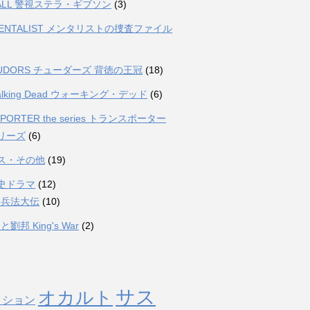
FALL 警視ステラ・ギブソン
(3)
MENTALIST メンタリストの捜査ファイル
TUDORS チューダーズ 背徳の王冠
(18)
Walking Dead ウォーキング・デッド
(6)
PORTER the series トランスポーター
リーズ
(6)
ス・その他
(19)
史ドラマ
(12)
子兵法大伝
(10)
劉邦 King's War
(2)
サス
オカルト
クション