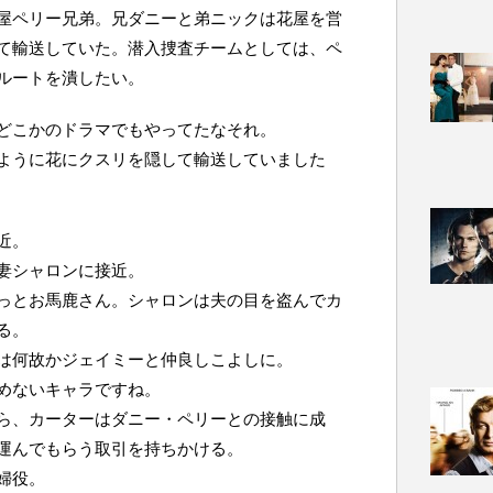
屋ペリー兄弟。兄ダニーと弟ニックは花屋を営
て輸送していた。潜入捜査チームとしては、ペ
ルートを潰したい。
どこかのドラマでもやってたなそれ。
ように花にクスリを隠して輸送していました
近。
妻シャロンに接近。
っとお馬鹿さん。シャロンは夫の目を盗んでカ
る。
は何故かジェイミーと仲良しこよしに。
めないキャラですね。
ら、カーターはダニー・ペリーとの接触に成
運んでもらう取引を持ちかける。
婦役。