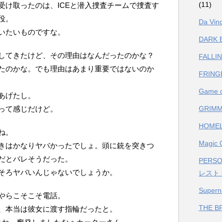
(11)
受け取ったのは、ICEと潜入捜査チームで捜査す
役。
Da V
いたいものですな。
DARK
してきたけど、その理由はなんだったのかな？
FALL
たのかな。でも理由はあまり重要ではないのか
FRIN
Game
あげたし。
って感じだけど。
GRIM
HOME
ね。
Magi
きはかなりヤバかったでしょ。頭に銃を突きつ
だとバレそうだった。
PERS
そろヤバいんじゃないでしょうか。
レスト
Supe
やらこそこそ電話。
THE 
、本当は彼女に渡す指輪だったと。