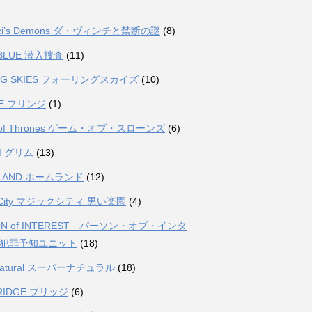
inci’s Demons ダ・ヴィンチと禁断の謎
(8)
 BLUE 潜入捜査
(11)
ING SKIES フォーリングスカイズ
(10)
GE フリンジ
(1)
 of Thrones ゲーム・オブ・スローンズ
(6)
M グリム
(13)
LAND ホームランド
(12)
c City マジックシティ 黒い楽園
(4)
ON of INTEREST パーソン・オブ・インタ
 犯罪予知ユニット
(18)
rnatural スーパーナチュラル
(18)
BRIDGE ブリッジ
(6)