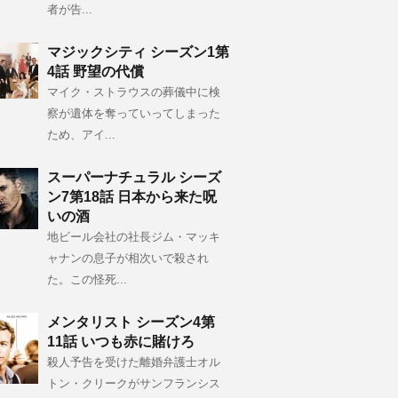
者が告...
マジックシティ シーズン1第
4話 野望の代償
マイク・ストラウスの葬儀中に検
察が遺体を奪っていってしまった
ため、アイ...
スーパーナチュラル シーズ
ン7第18話 日本から来た呪
いの酒
地ビール会社の社長ジム・マッキ
ャナンの息子が相次いで殺され
た。この怪死...
メンタリスト シーズン4第
11話 いつも赤に賭けろ
殺人予告を受けた離婚弁護士オル
トン・クリークがサンフランシス