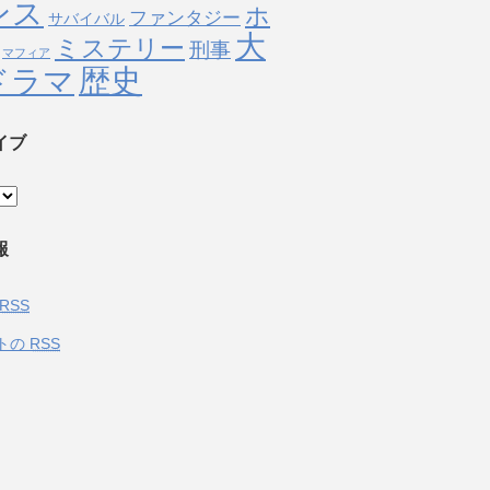
ンス
ホ
ファンタジー
サバイバル
大
ミステリー
刑事
マフィア
歴史
ドラマ
イブ
報
RSS
トの
RSS