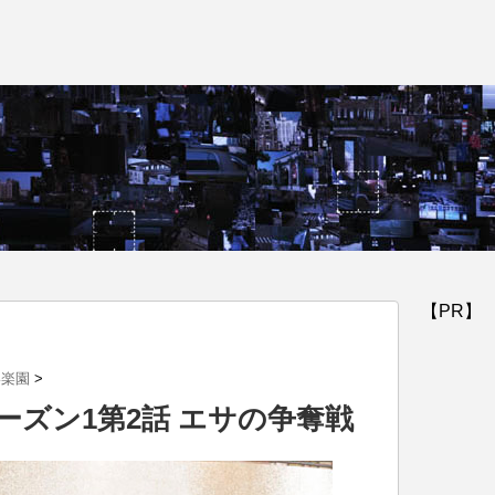
【PR】
い楽園
>
ーズン1第2話 エサの争奪戦