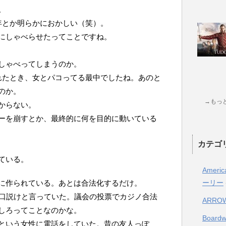
。
年とか明らかにおかしい（笑）。
にしゃべらせたってことですね。
しゃべってしまうのか。
れたとき、女とパコってる最中でしたね。あのと
のか。
→もっ
からない。
ーを崩すとか、最終的に何を目的に動いている
カテゴ
ている。
Ameri
に作られている。あとは合法化するだけ。
ーリー
て口説けと言っていた。議会の投票でカジノ合法
ARRO
しろってことなのかな。
Boar
という女性に電話をしていた。昔の友人っぽ