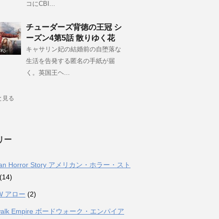
コにCBI...
チューダーズ背徳の王冠 シ
ーズン4第5話 散りゆく花
キャサリン妃の結婚前の自堕落な
生活を告発する匿名の手紙が届
く。英国王ヘ...
と見る
リー
can Horror Story アメリカン・ホラー・スト
(14)
W アロー
(2)
dwalk Empire ボードウォーク・エンパイア