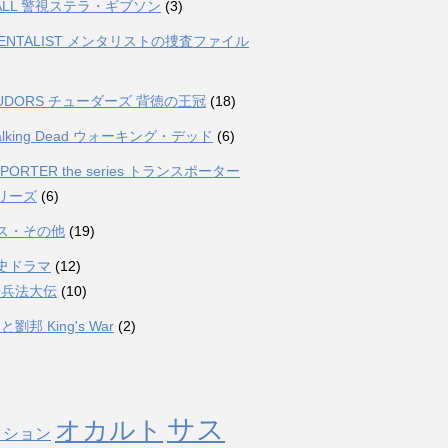
FALL 警視ステラ・ギブソン
(3)
MENTALIST メンタリストの捜査ファイル
TUDORS チューダーズ 背徳の王冠
(18)
Walking Dead ウォーキング・デッド
(6)
PORTER the series トランスポーター
リーズ
(6)
ス・その他
(19)
史ドラマ
(12)
子兵法大伝
(10)
劉邦 King's War
(2)
サス
オカルト
クション