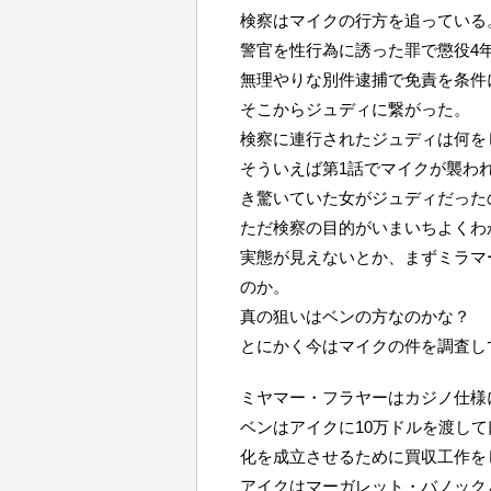
検察はマイクの行方を追っている
警官を性行為に誘った罪で懲役4
無理やりな別件逮捕で免責を条件
そこからジュディに繋がった。
検察に連行されたジュディは何を
そういえば第1話でマイクが襲わ
き驚いていた女がジュディだった
ただ検察の目的がいまいちよくわ
実態が見えないとか、まずミラマ
のか。
真の狙いはベンの方なのかな？
とにかく今はマイクの件を調査し
ミヤマー・フラヤーはカジノ仕様
ベンはアイクに10万ドルを渡し
化を成立させるために買収工作を
アイクはマーガレット・バノック