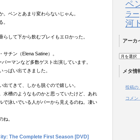
ペ
ラー
か。ベンとあまり変わらないじゃん。
河
る。
垂らして下から飲むプレイもエロかった。
アーカ
ン（Elena Satine）。
スーパーマンなど多数ゲスト出演しています。
いっぱい出てきました。
メタ情
い出てきて、しかも脱ぐので嬉しい。
投稿の
。水槽のようなものかと思っていたけど、あれ
コメン
ルで泳いでいる人がバーから見えるのね。凄い
のね。
ity: The Complete First Season [DVD]