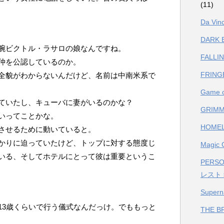
(11)
Da V
DARK
腕ビクトル・ラサロの娘なんですね。
FALL
仲を公認しているのか。
FRIN
全貌がわからないんだけど、名前は中南米系で
Game
ていたし、キューバに妻がいるのかな？
GRIM
いってことかな。
HOME
させるために動いていると。
かりに迫っていたけど、トップに対する態度じ
Magi
いる、そしてホテルにとって彼は重要というこ
PERS
レスト
Supe
13歳くらいで行う儀式なんだっけ。でももっと
THE 