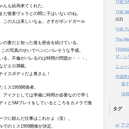
THE 
ゃんも結局来てくれた。
THE 
まだ後妻ヴェラとの間に子はいないのね。
(12)
。この人は美しいなぁ。さすがボンドガール
THE 
The 
ンの妻だと知った後も密会を続けている。
TRANS
。この写真のせいでベンにバレそうな予感。
ザ・シ
いる。不倫がバレるのは時間の問題か・・・。
などエロ満載。
ニュー
ナイスボディだよ奥さん！
中国歴
孫
ミス1959関係者。
項羽と
。アイクとしては準備に時間が必要なので早く
ディとSMプレイをしているところをカメラで激
タグ
ーフに頼んだ仕事はこれかよ（笑）。
ア
でのミス1959開催が決定。
SF