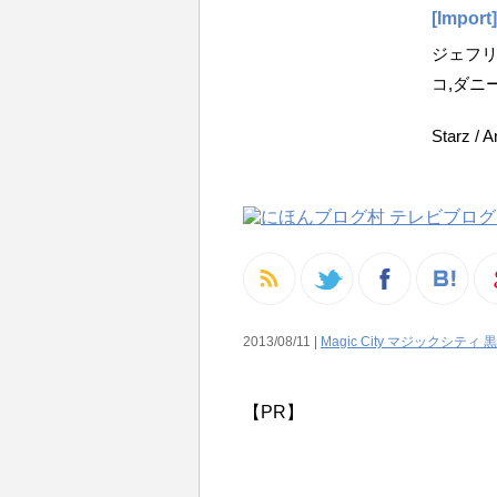
[Import]
ジェフリ
コ,ダニ
Starz / 
2013/08/11 |
Magic City マジックシティ
【PR】