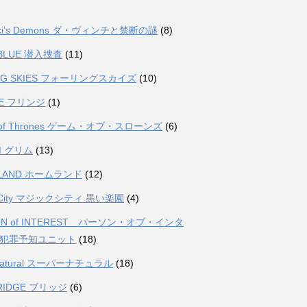
inci’s Demons ダ・ヴィンチと禁断の謎
(8)
 BLUE 潜入捜査
(11)
ING SKIES フォーリングスカイズ
(10)
GE フリンジ
(1)
 of Thrones ゲーム・オブ・スローンズ
(6)
M グリム
(13)
LAND ホームランド
(12)
c City マジックシティ 黒い楽園
(4)
ON of INTEREST パーソン・オブ・インタ
 犯罪予知ユニット
(18)
rnatural スーパーナチュラル
(18)
BRIDGE ブリッジ
(6)