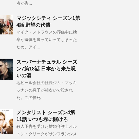
者が告...
マジックシティ シーズン1第
4話 野望の代償
マイク・ストラウスの葬儀中に検
察が遺体を奪っていってしまった
ため、アイ...
スーパーナチュラル シーズ
ン7第18話 日本から来た呪
いの酒
地ビール会社の社長ジム・マッキ
ャナンの息子が相次いで殺され
た。この怪死...
メンタリスト シーズン4第
11話 いつも赤に賭けろ
殺人予告を受けた離婚弁護士オル
トン・クリークがサンフランシス